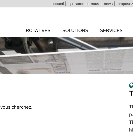
accueil
|
qui sommes-nous
|
news
|
proposez
ROTATIVES
SOLUTIONS
SERVICES
T
e vous cherchez.
p
T
h