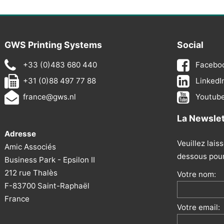
GWS Printing Systems
Social
+33 (0)483 680 440
Facebo
+31 (0)88 497 77 88
LinkedI
france@gws.nl
Youtub
La Newsle
Adresse
Veuillez lais
Amic Associés
dessous pour 
Business Park - Epsilon II
212 rue Thalès
Votre nom:
F-83700 Saint-Raphaël
France
Votre email: