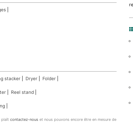
r
ges
|
g stacker
|
Dryer
|
Folder
|
ter
|
Reel stand
|
ing
|
 plaît
contactez-nous
et nous pouvons encore être en mesure de