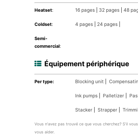
16 pages
|
32 pages
|
48 pa
Heatset
:
4 pages
|
24 pages
|
Coldset
:
Semi-
commercial
:
Équipement périphérique
Blocking unit
|
Compensatin
Per type:
Ink pumps
|
Palletizer
|
Pas
Stacker
|
Strapper
|
Trimm
Vous n'avez pas trouvé ce que vous cherchez? S'il vous
vous aider.