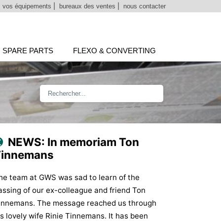
 vos équipements
|
bureaux des ventes
|
nous contacter
SPARE PARTS
FLEXO & CONVERTING
NEWS: In memoriam Ton
Tinnemans
he team at GWS was sad to learn of the
assing of our ex-colleague and friend Ton
innemans. The message reached us through
is lovely wife Rinie Tinnemans. It has been