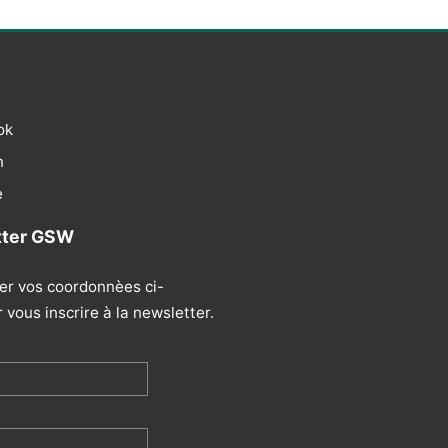
ok
n
e
tter GSW
ser vos coordonnèes ci-
vous inscrire à la newsletter.